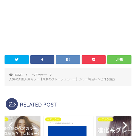
HOME
ヘアカラー
人気の外国人風カラー【最新のグレージュカラー】カラー調合レシピ付き解説
RELATED POST
ヘアカラー
ヘアカラー
ヘアカ