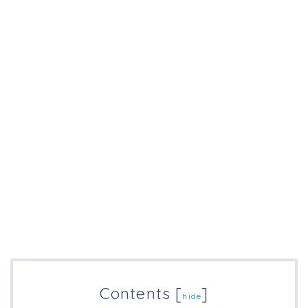
Contents
[
]
hide