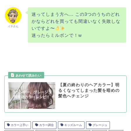
迷ってしまう方へ… この3つのうちのどれ
かならどれを買っても間違いなく失敗しな
イチさん
いですよ〜
迷ったらミルボンで！w
あわせて読みたい
【夏の終わりのヘアカラー】明
るくなってしまった髪を暗めの
髪色へチェンジ
カラー上手い
カラー調合
キッズルーム
グレージュ