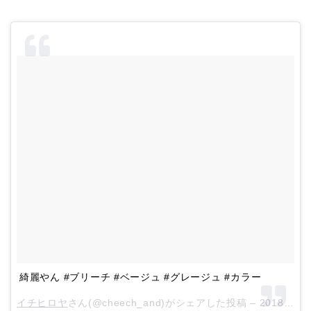
綺麗やん
#
ブリーチ
#
ベージュ
#
グレージュ
#
カラー
イチヒロヤ
さん(@cheech_and)がシェアした投稿 –
2018年 8月月30日午前1時32分PDT