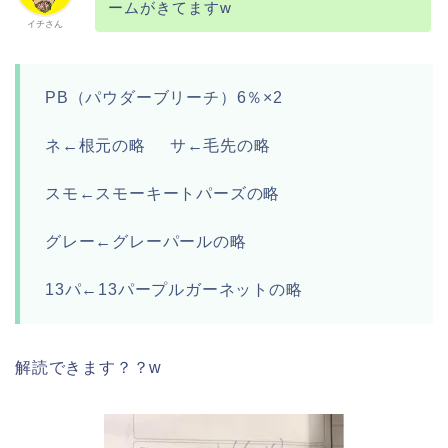
ームがきてますw
イチさん
PB
（パウダーブリーチ）
6
％
×2
ネ
←
根元の略
サ
←
毛先の略
スモ
←
スモーキートパーズの略
グレー
←
グレーパールの略
13
パ
←13
パープルガーネットの略
解読できます？？w