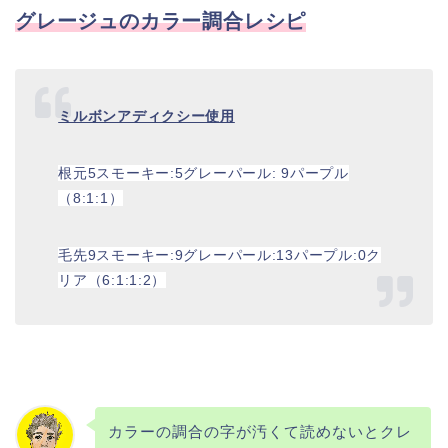
グレージュのカラー調合レシピ
ミルボンアディクシー使用
根元
5
スモーキー
:5
グレーパール
: 9
パープル
（
8:1:1
）
毛先
9
スモーキー
:9
グレーパール
:13
パープル
:0
ク
リア（
6:1:1:2
）
カラーの調合の字が汚くて読めないとクレ